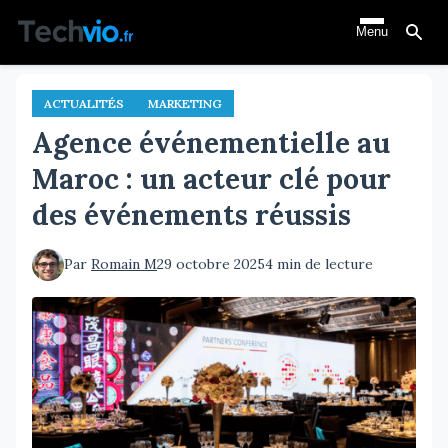
Aller
Menu
au
contenu
principal
ACTUALITÉS
MARKETING
Agence événementielle au
Maroc : un acteur clé pour
des événements réussis
Par
Romain M
29 octobre 2025
4 min de lecture