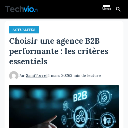
Aller
Menu
au
contenu
principal
ACTUALITÉS
Choisir une agence B2B
performante : les critères
essentiels
Par
SamiTorrel
4 mars 2026
3 min de lecture