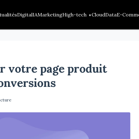
tualités
Digital
IA
Marketing
High-tech
Cloud
Data
E-Comm
 votre page produit
onversions
ecture