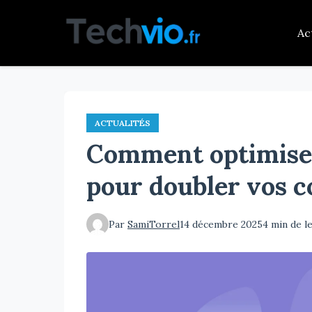
Aller
au
Ac
contenu
principal
ACTUALITÉS
Comment optimiser
pour doubler vos c
Par
SamiTorrel
14 décembre 2025
4 min de l