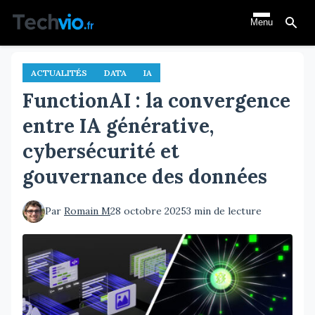
Aller
Menu
au
contenu
principal
ACTUALITÉS
DATA
IA
FunctionAI : la convergence
entre IA générative,
cybersécurité et
gouvernance des données
Par
Romain M
28 octobre 2025
3 min de lecture