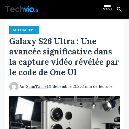
Aller
Menu
au
contenu
principal
ACTUALITÉS
Galaxy S26 Ultra : Une
avancée significative dans
la capture vidéo révélée par
le code de One UI
Par
SamiTorrel
31 décembre 2025
3 min de lecture