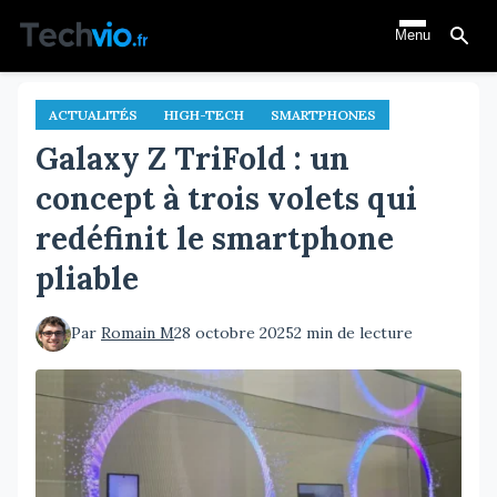
Aller
Menu
au
contenu
principal
ACTUALITÉS
HIGH-TECH
SMARTPHONES
Galaxy Z TriFold : un
concept à trois volets qui
redéfinit le smartphone
pliable
Par
Romain M
28 octobre 2025
2 min de lecture