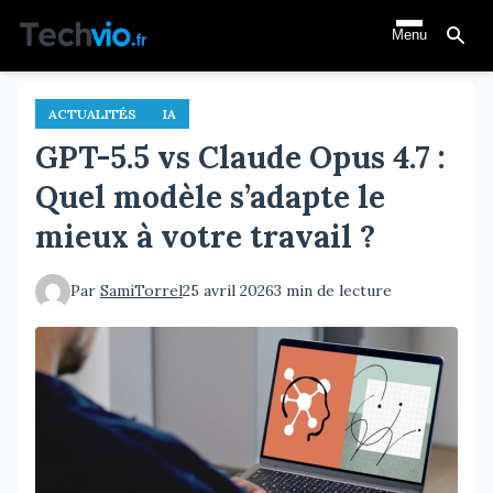
Aller
Menu
au
contenu
principal
ACTUALITÉS
IA
GPT-5.5 vs Claude Opus 4.7 :
Quel modèle s’adapte le
mieux à votre travail ?
Par
SamiTorrel
25 avril 2026
3 min de lecture