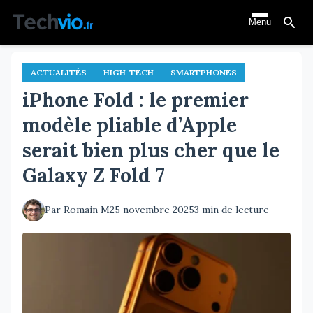
Aller
Menu
au
contenu
principal
ACTUALITÉS
HIGH-TECH
SMARTPHONES
iPhone Fold : le premier
modèle pliable d’Apple
serait bien plus cher que le
Galaxy Z Fold 7
Par
Romain M
25 novembre 2025
3 min de lecture