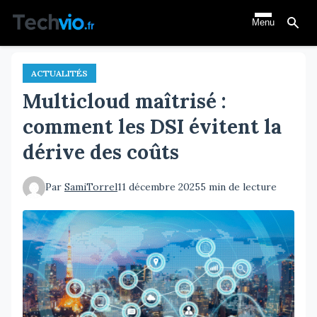
Aller
Menu
au
contenu
principal
ACTUALITÉS
Multicloud maîtrisé :
comment les DSI évitent la
dérive des coûts
Par
SamiTorrel
11 décembre 2025
5 min de lecture