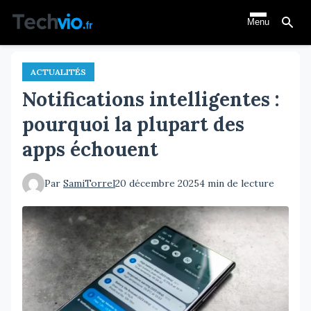
Aller
Menu
au
contenu
principal
ACTUALITÉS
Notifications intelligentes :
pourquoi la plupart des
apps échouent
Par
SamiTorrel
20 décembre 2025
4 min de lecture