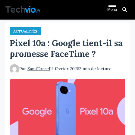
Aller
Menu
au
contenu
principal
ACTUALITÉS
Pixel 10a : Google tient-il sa
promesse FaceTime ?
Par
SamiTorrel
11 février 2026
2 min de lecture