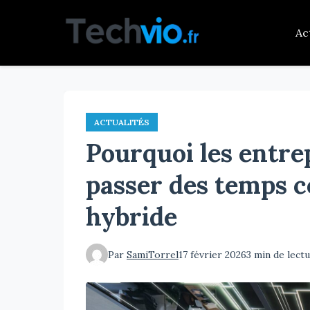
Aller
au
Ac
contenu
principal
ACTUALITÉS
Pourquoi les entre
passer des temps c
hybride
Par
SamiTorrel
17 février 2026
3 min de lect