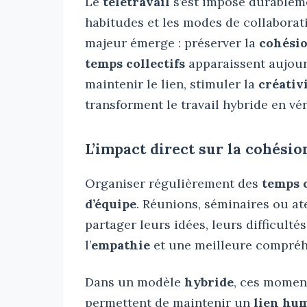
Le
télétravail
s’est imposé durableme
habitudes et les modes de collaborati
majeur émerge : préserver la
cohési
temps collectifs
apparaissent aujour
maintenir le lien, stimuler la
créativ
transforment le travail hybride en vér
L’impact direct sur la cohésio
Organiser régulièrement des
temps c
d’équipe
. Réunions, séminaires ou at
partager leurs idées, leurs difficulté
l’
empathie
et une meilleure compréh
Dans un modèle
hybride
, ces moment
permettent de maintenir un
lien hu