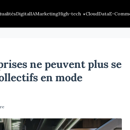
tualités
Digital
IA
Marketing
High-tech
Cloud
Data
E-Comm
prises ne peuvent plus se
ollectifs en mode
ure