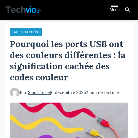
Aller
Menu
au
contenu
principal
ACTUALITÉS
Pourquoi les ports USB ont
des couleurs différentes : la
signification cachée des
codes couleur
Par
SamiTorrel
6 décembre 2025
2 min de lecture