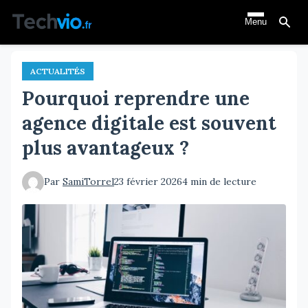
Aller
Menu
au
contenu
principal
ACTUALITÉS
Pourquoi reprendre une
agence digitale est souvent
plus avantageux ?
Par
SamiTorrel
23 février 2026
4 min de lecture