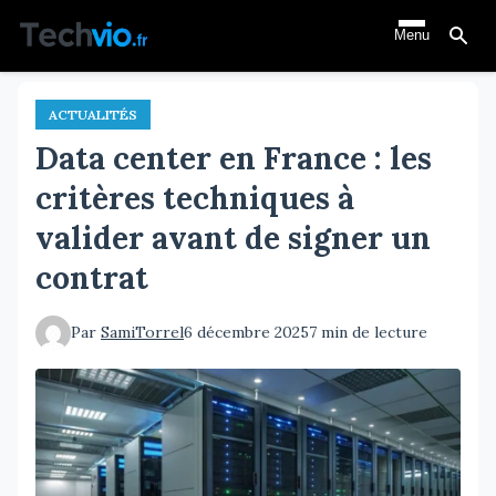
Aller
Menu
au
contenu
principal
ACTUALITÉS
Data center en France : les
critères techniques à
valider avant de signer un
contrat
Par
SamiTorrel
6 décembre 2025
7 min de lecture