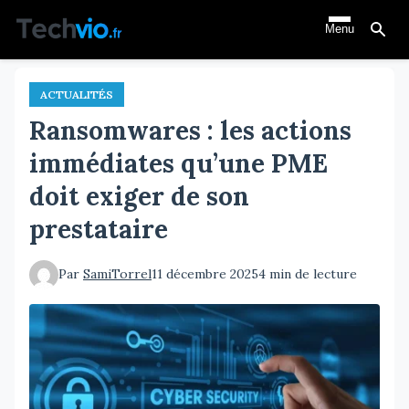
Aller
Menu
au
contenu
principal
ACTUALITÉS
Ransomwares : les actions
immédiates qu’une PME
doit exiger de son
prestataire
Par
SamiTorrel
11 décembre 2025
4 min de lecture